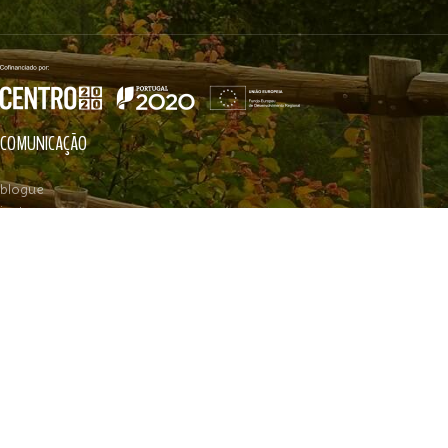
COMUNICAÇÃO
blogue
instagram
facebook
youtube
tripadvisor
newsletter
reservar mesa
horários
INFORMAÇÃO
gastronomia