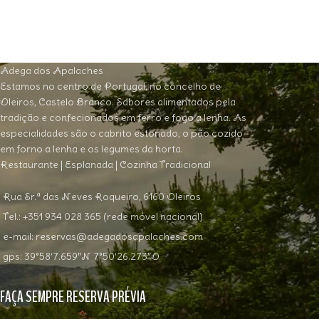
Adega dos Apalaches
Estamos no centro de Portugal, no concelho de
Oleiros, Castelo Branco. Sabores alimentados pela
tradição e confecionados em ferro e fogo a lenha. As
especialidades são o cabrito estonado, o pão cozido
em forno a lenha e os legumes da horta.
Restaurante | Esplanada | Cozinha Tradicional
Rua Sr.ª das Neves Roqueiro, 6160 Oleiros
Tel.: +351 934 028 365 (rede móvel nacional)
e-mail: reservas@adegadosapalaches.com
gps: 39°58’7.659″N 7°50’26.273″O
FAÇA SEMPRE RESERVA PRÉVIA